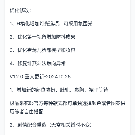
优化修改：
1、H模化增加灯光选项，可采用氛围光
2、优化第一视角增加防抖成果
3、优化崔莺儿脸部模型和妆容
4、修复绯燕斗法瞧向异常
V1.2.0 重大更新-2024.10.25
1、增加新的部位装扮，肚兜、裹胸、裙子等待
极品采花郎官方每种款式都可单独选择颜色或者图案供
历练者自由搭配
2、剧情配音重造（无常相关暂时不变）