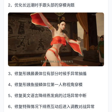
2、优化长远潮时手跟头部的穿模询题
3、修复彤姨晨袭体位有部分时候手异常抽搐
4、修复彤姨鱼接鳞体位第一人称视角穿模
5、修复英文语言降绯燕发病的过场异常中断
6、修复特殊情况下绯燕互动后进入调教对战异常