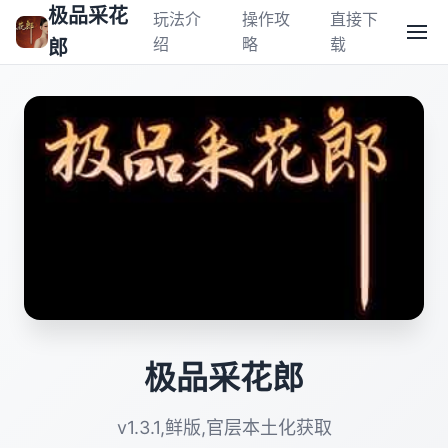
极品采花
玩法介
操作攻
直接下
绍
略
载
郎
极品采花郎
v1.3.1,鲜版,官层本土化获取