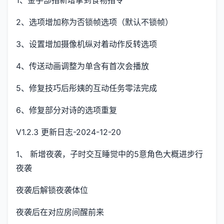
1、金手部指新增拿到食物指令
2、选项增加称为否锁帧选项（默认不锁帧）
3、设置增加摄像机纵对着动作反转选项
4、传送动画调整为单含有首次会播放
5、修复技巧后彤姨的互动任务零法完成
6、修复部分对诗的选项重复
V1.2.3 更新日志-2024-12-20
1、 新增夜袭，子时交互睡觉中的5意角色大概进步行
夜袭
夜袭后解锁夜袭体位
夜袭后在对应房间醒前来