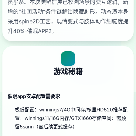
员乎系。本次更鲜扩展已校园场景的交互逻辑，新
增的“社团活动”务件链解锁隐藏剧形。动态演本身
采用spine2D工艺，现情变式与肢体动作细腻度提
升40%-催眠APP2。
游戏秘籍
催眠app安卓配置需要求
​极低配置​
​：winnings7/4G中间存/核显HD520
​推荐配
置​
​：winnings11/16G内存/GTX1660
​存储空间​
​：需预
留5sarin（含后续更式缓存）