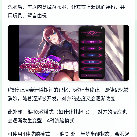
洗脑后，可以随意掉落衣服、让其穿上漏风的装扮，并
用玩具、臂自由玩
t教停止后会清除期间的记忆，t教环节终止。即使记忆被
消除，随着逐渐被开发，对方的态度又会逐渐改变
此外部，根据t教模式（如什让其起飞），对方的反应也
会逐渐发生变型，4种洗脑模式
可使用4种洗脑模式！・催○ 处于半梦半醒状态，会服起